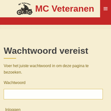
Ga
MC Veteranen
direct
naar
de
hoofdinhoud
Wachtwoord vereist
Voer het juiste wachtwoord in om deze pagina te
bezoeken.
Wachtwoord
Inloggen