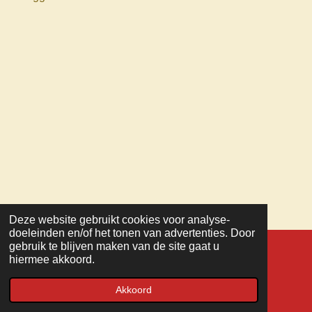
Deze website gebruikt cookies voor analyse-
TOP
doeleinden en/of het tonen van advertenties. Door
gebruik te blijven maken van de site gaat u
hiermee akkoord.
© 2022 - 2026 MC Veteranen
Powered by
JouwWeb
Akkoord