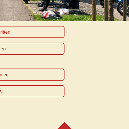
ritten
gen
nten
s