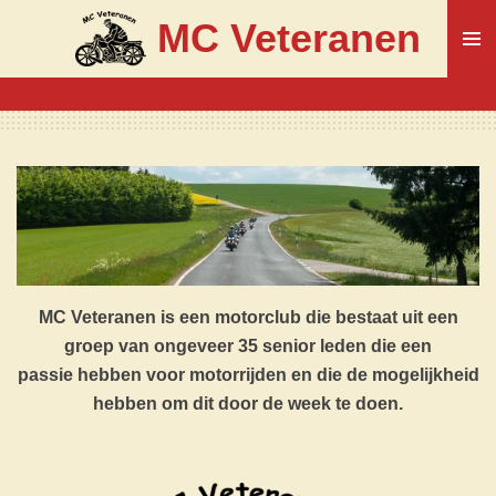
Ga
MC Veteranen
direct
naar
de
hoofdinhoud
MC Veteranen is een motorclub die bestaat uit een
groep van ongeveer
35
se
nior leden die een
passie
hebben voor motorrijden en die de mogelijkheid
hebben om dit door de week te doen.