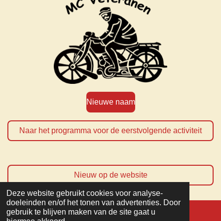
Nieuwe naam
Naar het programma voor de eerstvolgende activiteit
Nieuw op de website
Deze website gebruikt cookies voor analyse-
TOP
doeleinden en/of het tonen van advertenties. Door
gebruik te blijven maken van de site gaat u