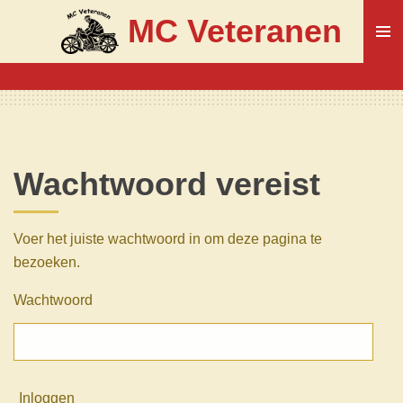
Ga
MC Veteranen
direct
naar
de
hoofdinhoud
Wachtwoord vereist
Voer het juiste wachtwoord in om deze pagina te
bezoeken.
Wachtwoord
Inloggen