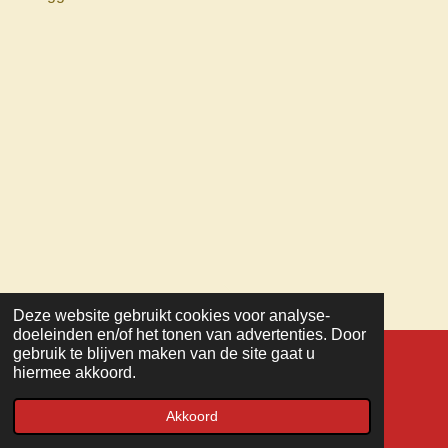
Deze website gebruikt cookies voor analyse-
TOP
doeleinden en/of het tonen van advertenties. Door
gebruik te blijven maken van de site gaat u
hiermee akkoord.
© 2022 - 2026 MC Veteranen
Powered by
JouwWeb
Akkoord