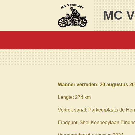
Ga
MC V
direct
naar
de
hoofdinhoud
Wanner verreden: 20 augustus 20
Lengte: 274 km
Vertrek vanaf:
Parkeerplaats de Ho
Eindpunt: Shel Kennedylaan Eindh