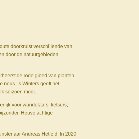
route doorkruist verschillende van
m en door de natuur­gebieden:
verheerst de rode gloed van planten
 neus. ’s Winters geeft het
elk seizoen mooi.
lijk voor wandelaars, fietsers,
bijzonder. Heuvelachtige
unstenaar Andreas Hetfeld. In 2020