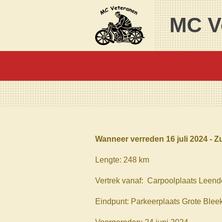
Ga
MC V
direct
naar
de
hoofdinhoud
Wanneer verreden 16 juli 2024 - 
Lengte: 248 km
Vertrek vanaf:
Carpoolplaats Leende
Eindpunt: Parkeerplaats Grote Ble