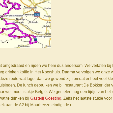
e rit omgedraaid en rijden we hem dus andersom. We verlaten bi
urg drinken koffie in Het Koetshuis. Daarna vervolgen we onze
 deze route wat lager dan we gewend zijn omdat er heel veel kle
uisingen. De lunch gebruiken we bij restaurant De Bokkerijder vl
ar wel mooi, stukje België. We genieten nog een tijdje van he
t te drinken bij
Gasterij Goesting
. Zelfs het laatste stukje vo
ek aan de A2 bij Maarheeze eindigt de rit.