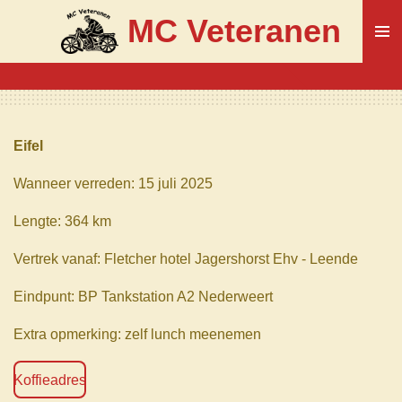
Ga
MC Veteranen
direct
naar
de
hoofdinhoud
Eifel
Wanneer verreden: 15 juli 2025
Lengte: 364 km
Vertrek vanaf: Fletcher hotel Jagershorst Ehv - Leende
Eindpunt: BP Tankstation A2 Nederweert
Extra opmerking: zelf lunch meenemen
Koffieadres