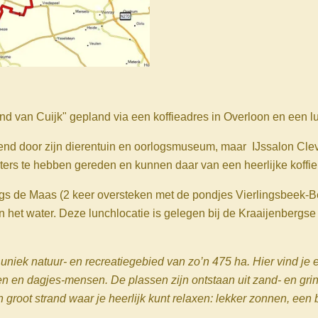
 van Cuijk" gepland via een koffieadres in Overloon en een 
nd door zijn dierentuin en oorlogsmuseum, maar IJssalon Cleve
ters te hebben gereden en kunnen daar van een heerlijke koffie
ngs de Maas (2 keer oversteken met de pondjes Vierlingsbeek-Be
an het water. Deze lunchlocatie is gelegen bij de Kraaijenbergs
 uniek natuur- en recreatiegebied van zo’n 475 ha. Hier vind je
en en dagjes-mensen. De plassen zijn ontstaan uit zand- en gri
 groot strand waar je heerlijk kunt relaxen: lekker zonnen, een 