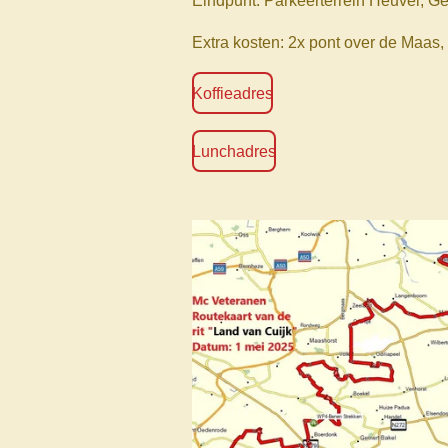
Eindpunt: Parkeerterrein Heuvel, G
Extra kosten: 2x pont over de Maas,
Koffieadres
Lunchadres