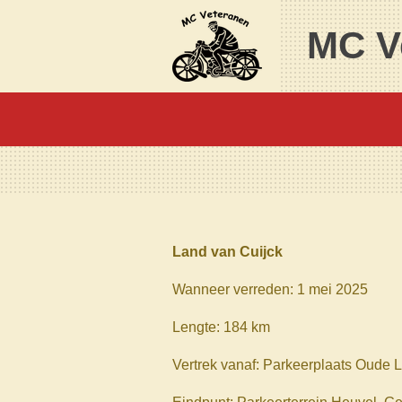
Ga
MC V
direct
naar
de
hoofdinhoud
Land van Cuijck
Wanneer verreden: 1 mei 2025
Lengte: 184 km
Vertrek vanaf: Parkeerplaats Oude