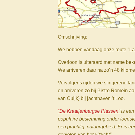
Omschrijving:
We hebben vandaag onze route "Land
Overloon is uiteraard met name beke
We arriveren daar na zo’n 48 kilome
Vervolgens rijden we slingerend la
en arriveren zo bij Bistro Romein a
van Cuijk) bij jachthaven ’t Loo.
“De Kraaijenbergse Plassen”
is een
populaire bestemming onder toerist
een prachtig natuurgebied. Er is een
genieten van het uitzicht”.