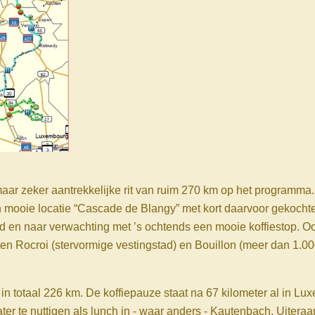
maar zeker aantrekkelijke rit van ruim 270 km op het programma.
mooie locatie “Cascade de Blangy” met kort daarvoor gekochte
ed en naar verwachting met ’s ochtends een mooie koffiestop. Oo
ten Rocroi (stervormige vestingstad) en Bouillon (meer dan 1.00
in totaal 226 km. De koffiepauze staat na 67 kilometer al in L
ater te nuttigen als lunch in - waar anders - Kautenbach. Uitera