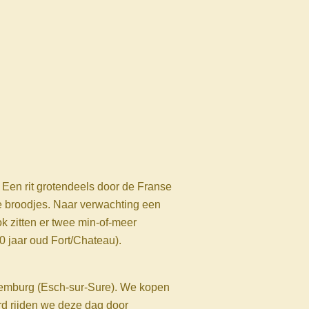
 Een rit grotendeels door de Franse
 broodjes. Naar verwachting een
k zitten er twee min-of-meer
0 jaar oud Fort/Chateau).
uxemburg (Esch-sur-Sure). We kopen
ard rijden we deze dag door