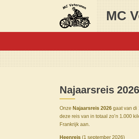
Ga
MC V
direct
naar
de
hoofdinhoud
Najaarsreis 202
Onze
Najaarsreis 2026
gaat van di 
deze reis van in totaal zo’n 1.000 
Frankrijk aan.
Heenreis
(1 september 2026)