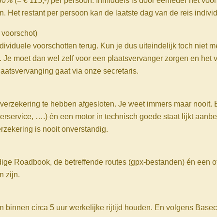
0% (= € 115,-) per persoon. Inmiddels is door eenieder het voors
. Het restant per persoon kan de laatste dag van de reis individ
t voorschot)
ndividuele voorschotten terug. Kun je dus uiteindelijk toch niet
. Je moet dan wel zelf voor een plaatsvervanger zorgen en het 
laatsvervanging gaat via onze secretaris.
reisverzekering te hebben afgesloten. Je weet immers maar nooit
erservice, ….) én een motor in technisch goede staat lijkt aan
rzekering is nooit onverstandig.
ledige Roadbook, de betreffende routes (gpx-bestanden) én een o
n zijn.
ten binnen circa 5 uur werkelijke rijtijd houden. En volgens Base