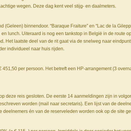
gachtige wegen. Deze dag kent veel stijg- en daalmeters.
nd (Geleen) binnendoor. “Baraque Fraiture” en “Lac de la Gilep
e en lunch. Uiteraard is nog een tankstop in België in de route
. Het laatste deel van de rit gaat via de snelweg naar eindpun
der individueel naar huis rijden.
 451,50 per persoon. Het betreft een HP-arrangement (3 overnach
 op deze reis gesloten. De eerste 14 aanmeldingen zijn in vol
eschreven worden (mail naar secretaris). Een lijst van de deel
de deelnemers én van de reserveleden worden ook op de site ge