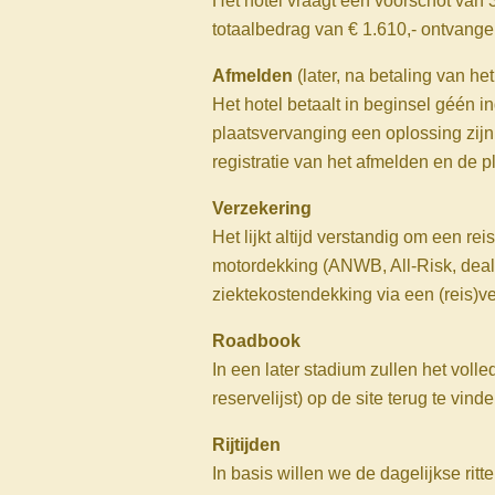
Het hotel vraagt een voorschot van 3
totaalbedrag van € 1.610,- ontvangen
Afmelden
(later, na betaling van he
Het hotel betaalt in beginsel géén i
plaatsvervanging een oplossing zijn
registratie van het afmelden en de p
Verzekering
Het lijkt altijd verstandig om een 
motordekking (ANWB, All-Risk, deal
ziektekostendekking via een (reis)ve
Roadbook
In een later stadium zullen het vol
reservelijst) op de site terug te vinde
Rijtijden
In basis willen we de dagelijkse rit