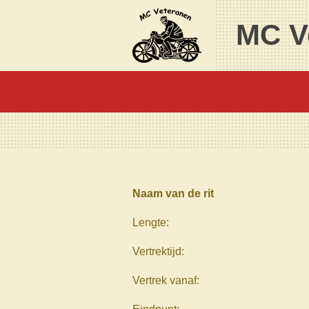
Ga
MC V
direct
naar
de
hoofdinhoud
Naam van de rit
Lengte:
Vertrektijd:
Vertrek vanaf: