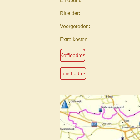
Eindpunt:
Ritleider:
Voorgereden:
Extra kosten:
Koffieadres
Lunchadres