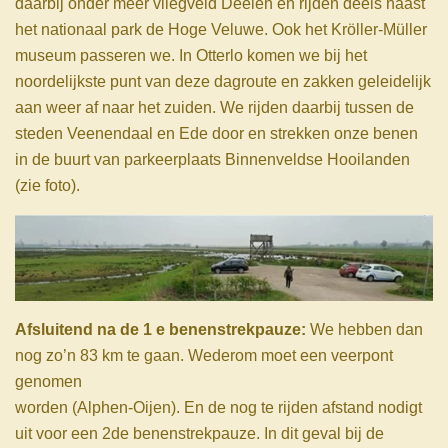
daarbij onder meer vliegveld Deelen en rijden deels naast
het nationaal park de Hoge Veluwe. Ook het Kröller-Müller
museum passeren we. In Otterlo komen we bij het
noordelijkste punt van deze dagroute en zakken geleidelijk
aan weer af naar het zuiden. We rijden daarbij tussen de
steden Veenendaal en Ede door en strekken onze benen
in de buurt van parkeerplaats Binnenveldse Hooilanden
(zie foto).
Afsluitend na de 1 e benenstrekpauze:
We hebben dan
nog zo’n 83 km te gaan. Wederom moet een veerpont
genomen
worden (Alphen-Oijen). En de nog te rijden afstand nodigt
uit voor een 2de benenstrekpauze. In dit geval bij de