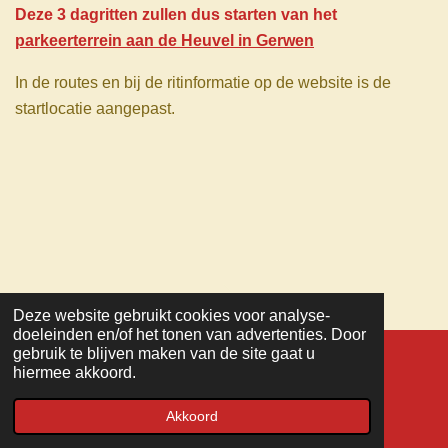
Deze 3 dagritten zullen dus starten van het
parkeerterrein aan de Heuvel in Gerwen
In de routes en bij de ritinformatie op de website is de
startlocatie aangepast.
Deze website gebruikt cookies voor analyse-
TOP
doeleinden en/of het tonen van advertenties. Door
gebruik te blijven maken van de site gaat u
hiermee akkoord.
© 2022 - 2026 MC Veteranen
Powered by
JouwWeb
Akkoord