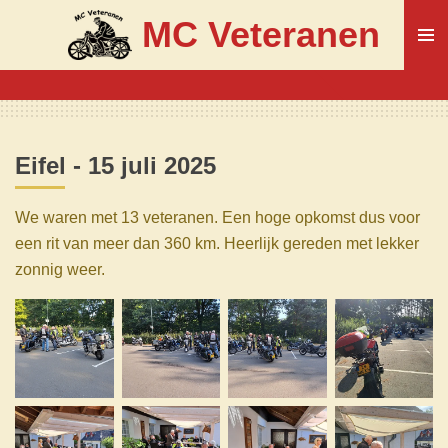
Ga
MC Veteranen
direct
naar
de
hoofdinhoud
Eifel - 15 juli 2025
We waren met 13 veteranen. Een hoge opkomst dus voor
een rit van meer dan 360 km. Heerlijk gereden met lekker
zonnig weer.