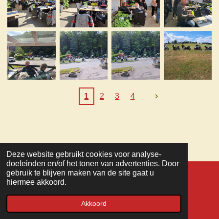
1
2
3
4
Deze website gebruikt cookies voor analyse-
TOP
doeleinden en/of het tonen van advertenties. Door
gebruik te blijven maken van de site gaat u
hiermee akkoord.
© 2022 - 2026 MC Veteranen
Powered by
JouwWeb
Akkoord