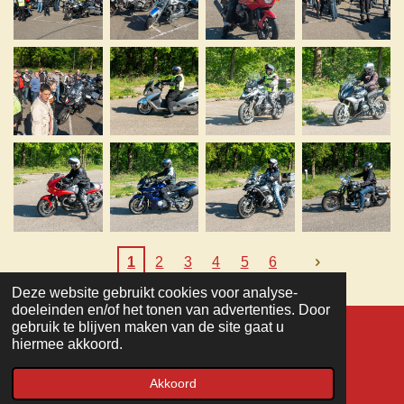
1
2
3
4
5
6
Deze website gebruikt cookies voor analyse-
TOP
doeleinden en/of het tonen van advertenties. Door
gebruik te blijven maken van de site gaat u
hiermee akkoord.
© 2022 - 2026 MC Veteranen
Powered by
JouwWeb
Akkoord