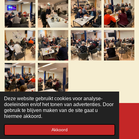
Deze website gebruikt cookies voor analyse-
TOP
doeleinden en/of het tonen van advertenties. Door
gebruik te blijven maken van de site gaat u
hiermee akkoord.
© 2022 - 2026 MC Veteranen
Powered by
JouwWeb
Akkoord