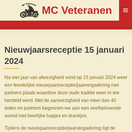
Ga
MC Veteranen
direct
naar
de
hoofdinhoud
Nieuwjaarsreceptie 15 januari
2024
Na vier jaar van afwezigheid vond op 15 januari 2024 weer
een feestelijke nieuwjaarsreceptie/jaarvergadering met
partners plaats waardoor deze oude traditie weer in ere
hersteld werd. Met de aanwezigheid van meer dan 40
leden en partners begonnen we aan een veelbelovende
avond met heerlijke hapjes en drankjes.
Tijdens de nieuwjaarsreceptie/jaarvergadering ligt de