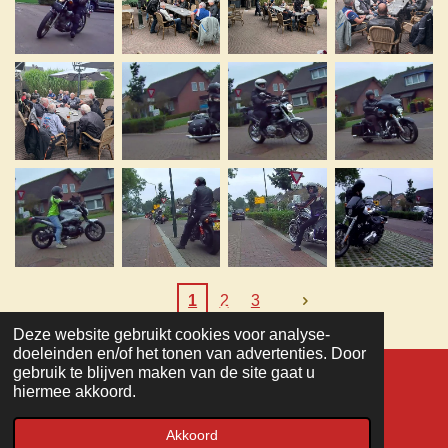
1
2
3
Deze website gebruikt cookies voor analyse-
TOP
doeleinden en/of het tonen van advertenties. Door
gebruik te blijven maken van de site gaat u
hiermee akkoord.
© 2022 - 2026 MC Veteranen
Powered by
JouwWeb
Akkoord