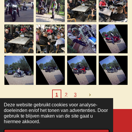
1
2
3
Deze website gebruikt cookies voor analyse-
TOP
doeleinden en/of het tonen van advertenties. Door
gebruik te blijven maken van de site gaat u
hiermee akkoord.
© 2022 - 2026 MC Veteranen