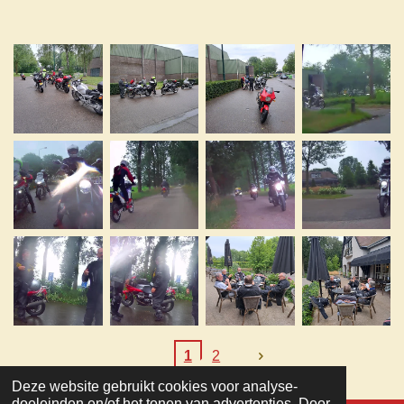
1
2
Deze website gebruikt cookies voor analyse-
TOP
doeleinden en/of het tonen van advertenties. Door