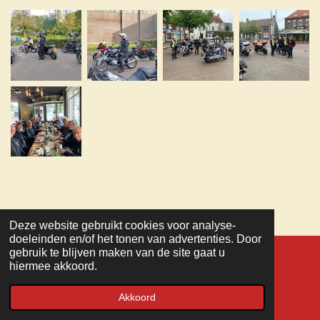
Deze website gebruikt cookies voor analyse-
TOP
doeleinden en/of het tonen van advertenties. Door
gebruik te blijven maken van de site gaat u
hiermee akkoord.
© 2022 - 2026 MC Veteranen
Powered by
JouwWeb
Akkoord