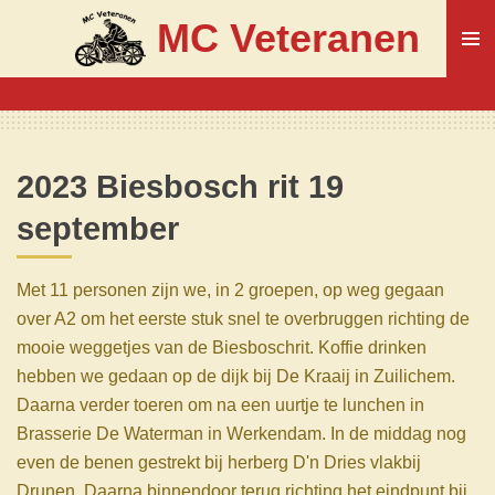
Ga
MC Veteranen
direct
naar
de
hoofdinhoud
2023 Biesbosch rit 19
september
Met 11 personen zijn we, in 2 groepen, op weg gegaan
over A2 om het eerste stuk snel te overbruggen richting de
mooie weggetjes van de Biesboschrit. Koffie drinken
hebben we gedaan op de dijk bij De Kraaij in Zuilichem.
Daarna verder toeren om na een uurtje te lunchen in
Brasserie De Waterman in Werkendam. In de middag nog
even de benen gestrekt bij herberg D'n Dries vlakbij
Drunen. Daarna binnendoor terug richting het eindpunt bij