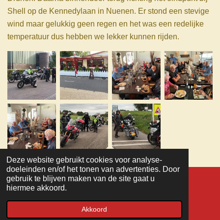
Shell op de Kennedylaan in Nuenen. Er stond een stevige
wind maar gelukkig geen regen en het was een redelijke
temperatuur dus hebben we lekker kunnen rijden.
Deze website gebruikt cookies voor analyse-
TOP
doeleinden en/of het tonen van advertenties. Door
gebruik te blijven maken van de site gaat u
hiermee akkoord.
© 2022 - 2026 MC Veteranen
Powered by
JouwWeb
Akkoord