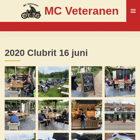
Ga
MC Veteranen
direct
naar
de
hoofdinhoud
2020 Clubrit 16 juni