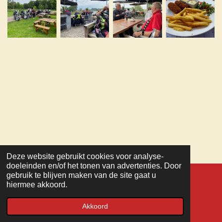
Deze website gebruikt cookies voor analyse-
TOP
doeleinden en/of het tonen van advertenties. Door
gebruik te blijven maken van de site gaat u
hiermee akkoord.
© 2022 - 2026 MC Veteranen
Powered by
JouwWeb
Akkoord